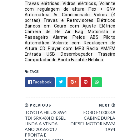
Travas elétricas, Vidros elétricos, Volante 
com regulagem de altura Flex + GNV 
Automática Ar Condicionado Vidros (4 
portas) Travas e Retrovisores Elétricos 
Bancos em Couro com Ajuste Elétrico 
Câmera de Ré Air Bag Motorista e 
Passageiro Alarme Freios ABS Piloto 
Automático Volante com Regulagem de 
Altura CD Player com MP3 Radio AM/FM 
Entrada USB Desembaçador Traseiro 
Computador de Bordo Farol de Neblina 
TAGS
Facebook
PREVIOUS
NEXT
TOYOTA HILUX SW4
FORD F1000 3.9
TDI SRX 4X4 DIESEL
CABINE DUPLA
LINDA A VENDA
DIESEL MOTOR MWM
ANO 2016/2017
1994
PRONTA E