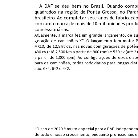
A DAF se deu bem no Brasil. Quando comp
quadrados na região de Ponta Grossa, no Para
brasileiro. Ao completar sete anos de fabricaçã
com uma marca de mais de 10 mil unidades produzi
concessionárias.
Atualmente, a marca fez um grande lançamento, de s
geração de caminhões XF. O lançamento tem motor 
MX13, de 12,9 litros, nas novas configurações de potên
480 cv (até 2.500 Nm a partir de 900 rpm) e 530 cv (até 2
a partir de 1.000 rpm). As configurações de eixos disp
para os caminhões, todos rodoviários para longas dist
são: 6×4, 6×2 e 4×2.
“O ano de 2020 é muito especial para a DAF. Independ
de todo o nosso crescimento, enquanto profissionais 