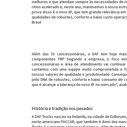
melhores e que atendam sempre às necessidades de no
ritmo acelerado e, neste ano, mantivemos a nossa estra
prova disso é o novo XF, que tem grande relevância em 
qualidades de robustez, conforto e baixo custo operac
Brasil
Além das 33 concessionárias, a DAF tem hoje mais
componentes TRP. Segundo a empresa, o foco em 
concessionárias e área de atendimento vai continuar
contamos com uma equipe muito comprometida e foc
nossos valores de qualidade e produtividade. Conse
pelo DNA de robustez, conforto e baixo consumo de c
que é alcançar a liderança do novo XF no mercado”, avali
História e tradição nos pesados
A DAF Trucks nasceu na Holanda, na cidade de Eidhoven
norte-americano PACCAR, que também é dono das marca
Trucks é a que mais cresce na Europa e, além da matriz, 