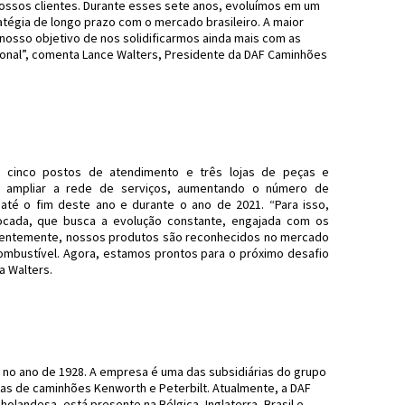
ssos clientes. Durante esses sete anos, evoluímos em um
tégia de longo prazo com o mercado brasileiro. A maior
nosso objetivo de nos solidificarmos ainda mais com as
ional”, comenta Lance Walters, Presidente da DAF Caminhões
 cinco postos de atendimento e três lojas de peças e
ampliar a rede de serviços, aumentando o número de
 até o fim deste ano e durante o ano de 2021. “Para isso,
ada, que busca a evolução constante, engajada com os
quentemente, nossos produtos são reconhecidos no mercado
ombustível. Agora, estamos prontos para o próximo desafio
a Walters.
, no ano de 1928. A empresa é uma das subsidiárias do grupo
s de caminhões Kenworth e Peterbilt. Atualmente, a DAF
holandesa, está presente na Bélgica, Inglaterra, Brasil e