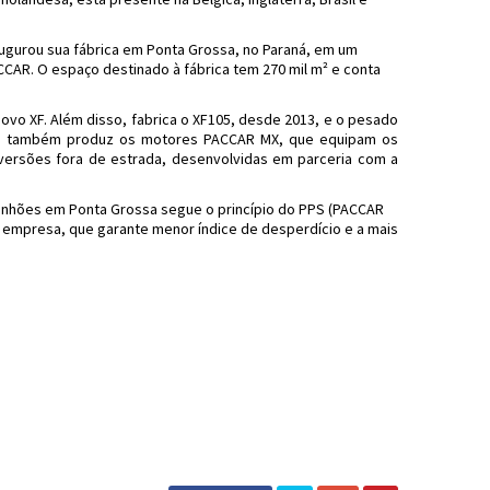
augurou sua fábrica em Ponta Grossa, no Paraná, em um
CCAR. O espaço destinado à fábrica tem 270 mil m² e conta
ovo XF. Além disso, fabrica o XF105, desde 2013, e o pesado
ta também produz os motores PACCAR MX, que equipam os
 versões fora de estrada, desenvolvidas em parceria com a
inhões em Ponta Grossa segue o princípio do PPS (PACCAR
 empresa, que garante menor índice de desperdício e a mais