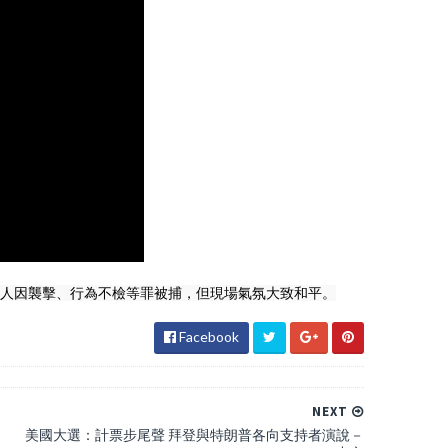
人因襲擊、行為不檢等罪被捕，但現場氣氛大致和平。
Facebook
NEXT
美國大選：計票步尾聲 拜登與特朗普各向支持者演說－