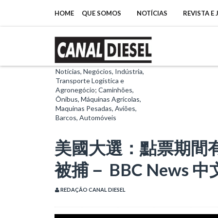
HOME
QUE SOMOS
NOTÍCIAS
REVISTA E
Notícias, Negócios, Indústria,
Transporte Logística e
Agronegócio; Caminhões,
Ônibus, Máquinas Agrícolas,
Maquinas Pesadas, Aviões,
Barcos, Automóveis
美國大選：點票期間有
被捕－ BBC News 中
REDAÇÃO CANAL DIESEL