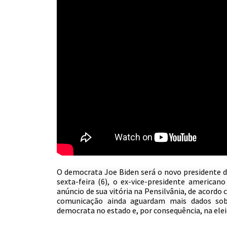
O democrata Joe Biden será o novo presidente do
sexta-feira (6), o ex-vice-presidente american
anúncio de sua vitória na Pensilvânia, de acordo
comunicação ainda aguardam mais dados sobre
democrata no estado e, por consequência, na elei