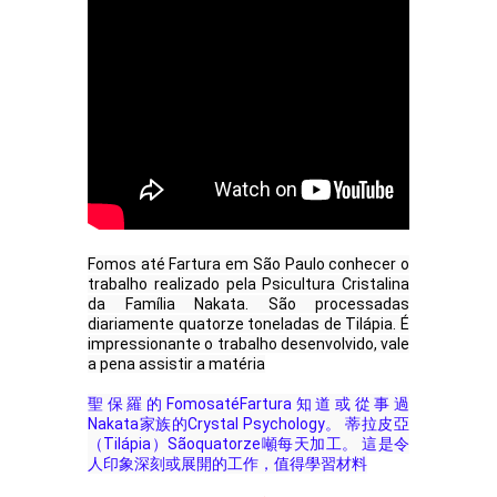
Fomos até Fartura em São Paulo conhecer o 
trabalho realizado pela Psicultura Cristalina 
da Família Nakata. São processadas 
diariamente quatorze toneladas de Tilápia. É 
impressionante o trabalho desenvolvido, vale 
a pena assistir a matéria
聖保羅的FomosatéFartura知道或從事過
Nakata家族的Crystal Psychology。 蒂拉皮亞
（Tilápia）Sãoquatorze噸每天加工。 這是令
人印象深刻或展開的工作，值得學習材料