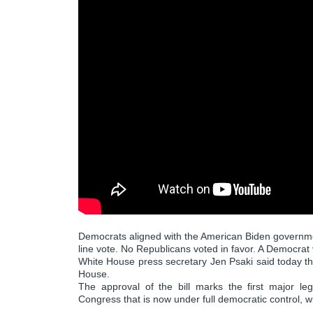
Democrats aligned with the American Biden governmen
line vote. No Republicans voted in favor. A Democrat 
White House press secretary Jen Psaki said today that
House.
The approval of the bill marks the first major l
Congress that is now under full democratic control, 