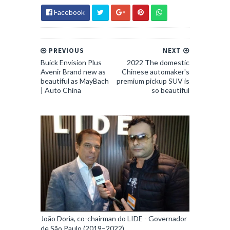
Facebook
PREVIOUS
NEXT
Buick Envision Plus
2022 The domestic
Avenir Brand new as
Chinese automaker's
beautiful as MayBach
premium pickup SUV is
| Auto China
so beautiful
João Doria, co-chairman do LIDE - Governador
de São Paulo (2019–2022)