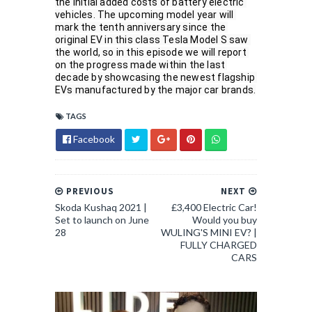
the initial added costs of battery electric 
vehicles. The upcoming model year will 
mark the tenth anniversary since the 
original EV in this class Tesla Model S saw 
the world, so in this episode we will report 
on the progress made within the last 
decade by showcasing the newest flagship 
EVs manufactured by the major car brands.
TAGS
Facebook
PREVIOUS
NEXT
Skoda Kushaq 2021 |
£3,400 Electric Car!
Set to launch on June
Would you buy
28
WULING'S MINI EV? |
FULLY CHARGED
CARS