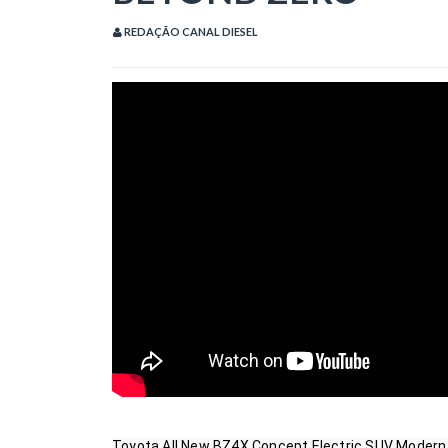
REDAÇÃO CANAL DIESEL
Toyota All New BZ4X Concept Electric SUV Modern R