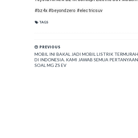
#bz4x
#beyondzero
#electricsuv
TAGS
PREVIOUS
MOBIL INI BAKAL JADI MOBIL LISTRIK TERMURA
DI INDONESIA. KAMI JAWAB SEMUA PERTANYAAN
SOAL MG ZS EV