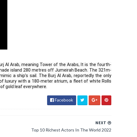
urj Al Arab, meaning Tower of the Arabs, It is the fourth-
an-made island 280 metres off Jumeirah Beach. The 321m-
mic a ship's sail. The Burj Al Arab, reportedly the only 
f luxury with a 180-meter atrium, a fleet of white Rolls 
of gold leaf everywhere.
Facebook
NEXT
Top 10 Richest Actors In The World 2022