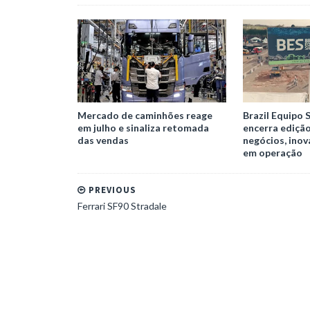
Mercado de caminhões reage
Brazil Equipo 
em julho e sinaliza retomada
encerra ediçã
das vendas
negócios, ino
em operação
PREVIOUS
Ferrari SF90 Stradale