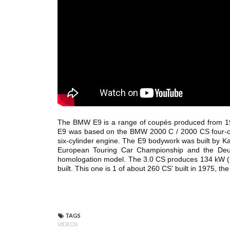
The BMW E9 is a range of coupés produced from 196
E9 was based on the BMW 2000 C / 2000 CS four-cy
six-cylinder engine. The E9 bodywork was built by Ka
European Touring Car Championship and the Deuts
homologation model. The 3.0 CS produces 134 kW (
built. This one is 1 of about 260 CS' built in 1975, the
TAGS
VIDEOS