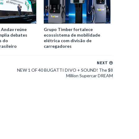
 Andav reúne
Grupo Timber fortalece
mplia debates
ecossistema de mobilidade
s do
elétrica com divisão de
asileiro
carregadores
NEXT
NEW 1 OF 40 BUGATTI DIVO + SOUND! The $8
Million Supercar DREAM