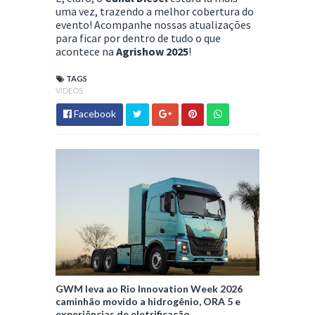
uma vez, trazendo a melhor cobertura do
evento! Acompanhe nossas atualizações
para ficar por dentro de tudo o que
acontece na
Agrishow 2025
!
TAGS
VIDEOS
Facebook
GWM leva ao Rio Innovation Week 2026
caminhão movido a hidrogênio, ORA 5 e
experiências de eletrificação