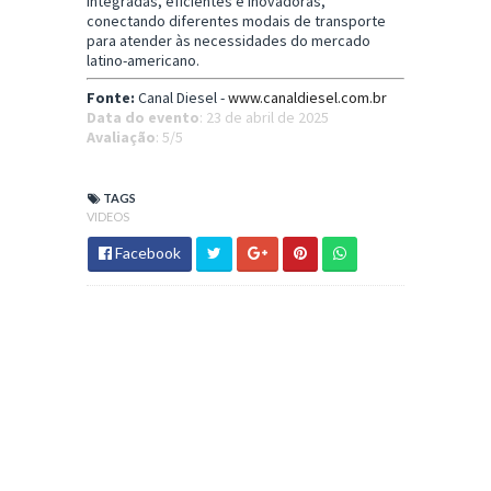
integradas, eficientes e inovadoras,
conectando diferentes modais de transporte
para atender às necessidades do mercado
latino-americano.
Fonte:
Canal Diesel -
www.canaldiesel.com.br
Data do evento
: 23 de abril de 2025
Avaliação
: 5/5
TAGS
VIDEOS
Facebook