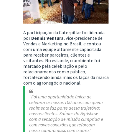
A participação da Caterpillar foi liderada
por
Dennis Ventura
, vice-presidente de
Vendas e Marketing no Brasil, e contou
com uma equipe altamente capacitada
para receber parceiros, clientes e
visitantes. No estande, o ambiente foi
marcado pela celebração e pelo
relacionamento com o público,
fortalecendo ainda mais os laços da marca
com o agronegócio nacional.
“Foi uma oportunidade única de
celebrar os nossos 100 anos com quem
realmente faz parte dessa trajetória:
nossos clientes. Saímos da Agrishow
com a sensação de missão cumprida e
com novas conexões que reforçam
nosso compromisso com o agro,”