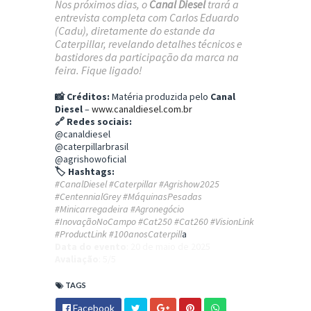
Nos próximos dias, o
Canal Diesel
trará a
entrevista completa com Carlos Eduardo
(Cadu), diretamente do estande da
Caterpillar, revelando detalhes técnicos e
bastidores da participação da marca na
feira. Fique ligado!
📸 Créditos:
Matéria produzida pelo
Canal
Diesel
–
www.canaldiesel.com.br
🔗 Redes sociais:
@canaldiesel
@caterpillarbrasil
@agrishowoficial
🏷️ Hashtags:
#CanalDiesel #Caterpillar #Agrishow2025
#CentennialGrey #MáquinasPesadas
#Minicarregadeira #Agronegócio
#InovaçãoNoCampo #Cat250 #Cat260 #VisionLink
#ProductLink #100anosCaterpill
a
Data do evento
: 20 de maio de 2025
Avaliação
: 5/5
TAGS
Facebook