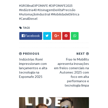
#GROBnaEXPOMAFE #EXPOMAFE2025
#Indústria40 #UsinagemDeAltaPrecisão
#AutomaçãoIndustrial #MobilidadeElétrica
#CanalDiesel
TAGS
Facebook
PREVIOUS
NEXT
Indústrias Romi
Fras-le Mobility
impressionam com
apresenta inovações
lançamentos e alta
em freios comerciais na
tecnologia na
Automec 2025 com
Expomafe 2025
foco em alta
performance e
tecnologia limpa