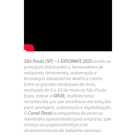
São Paulo (SP) –
A
EXPOMAFE 2025
reuniu os
principais fabricantes e fornecedores de
máquinas-ferramenta, automação e
tecnologia industrial da América Latina.
Entre os grandes destaques da feira,
realizada de 6 a 10 de maio no São Paulo
Expo, esteve a
GROB
, multinacional
reconhecida por sua excelência em soluções
para usinagem, automação e digitalização.
O
Canal Diesel
acompanhou de perto as
novidades apresentadas pela empresa, que
reforça seu papel estratégico no
desenvolvimento da indústria nacional.