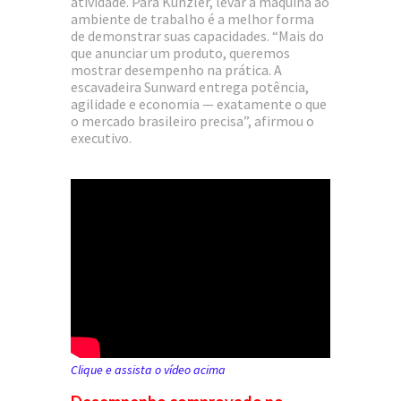
atividade. Para Kunzler, levar a máquina ao
ambiente de trabalho é a melhor forma
de demonstrar suas capacidades. “Mais do
que anunciar um produto, queremos
mostrar desempenho na prática. A
escavadeira Sunward entrega potência,
agilidade e economia — exatamente o que
o mercado brasileiro precisa”, afirmou o
executivo.
Clique e assista o vídeo acima