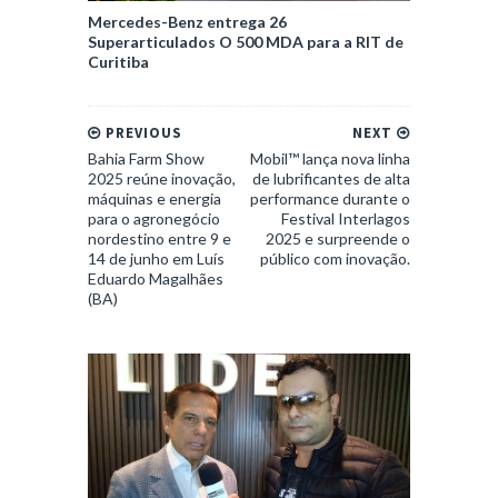
Mercedes-Benz entrega 26
Superarticulados O 500 MDA para a RIT de
Curitiba
PREVIOUS
NEXT
Bahia Farm Show
Mobil™ lança nova linha
2025 reúne inovação,
de lubrificantes de alta
máquinas e energia
performance durante o
para o agronegócio
Festival Interlagos
nordestino entre 9 e
2025 e surpreende o
14 de junho em Luís
público com inovação.
Eduardo Magalhães
(BA)