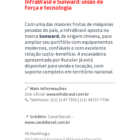
InfraBrasil e Sunward: união de
força e tecnologia
Com uma das maiores frotas de máquinas
pesadas do país, a InfraBrasil aposta na
marca
Sunward
, de origem chinesa, para
ampliar seu portfólio com equipamentos
modernos, confiáveis e com excelente
relação custo-benefício. A escavadeira
apresentada por Kunzler já está
disponível para venda e locação, com
suporte completo em território nacional.
🔗
Mais informações
:
Site oficial:
www.infrabrasil.com.br
📞 Telefones: (11) 2147-7555 | (11) 94737-7744
📌
Crédito
: Canal Diesel –
www.canaldiesel.com.br
📲
Hashtags
:
#InfraBrasil #Sunward #MáquinasPesadas