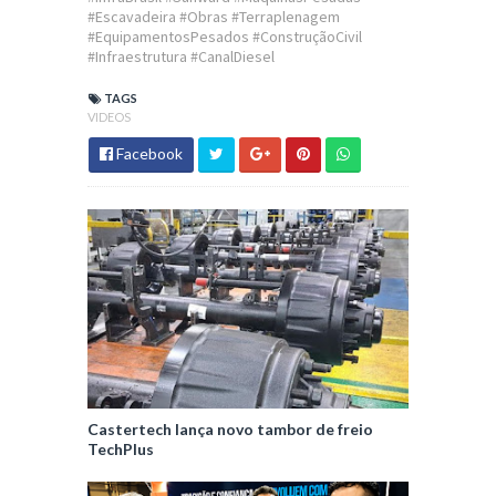
#Escavadeira #Obras #Terraplenagem
#EquipamentosPesados #ConstruçãoCivil
#Infraestrutura #CanalDiesel
TAGS
VIDEOS
Facebook
Castertech lança novo tambor de freio
TechPlus