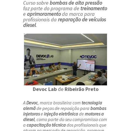
Curso sobre
bombas de alta pressão
faz parte do programa de
treinamento
e
aprimoramento
da marca para
profissionais da
reparação de veículos
diesel
.
Devoc Lab
de
Ribeirão Preto
A
Devoc
, marca brasileira com
tecnologia
alemã
de peças de reposição para
bombas
injetoras
e
injeção eletrônica
de
motores a
diesel
, como parte do seu compromisso com
a
capacitação técnica
dos profissionais que
atuam no mercado de reposição, promove