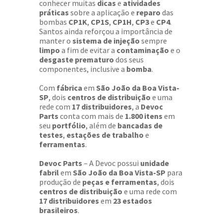
conhecer muitas
dicas
e
atividades
práticas
sobre a aplicação e
reparo
das
bombas
CP1K
,
CP1S
,
CP1H
,
CP3
e
CP4
.
Santos ainda reforçou a importância de
manter o
sistema de injeção
sempre
limpo
a fim de evitar a
contaminação
e o
desgaste prematuro
dos seus
componentes, inclusive a
bomba
.
Com
fábrica
em
São João da Boa Vista-
SP
, dois
centros de distribuição
e uma
rede com
17 distribuidores
, a
Devoc
Parts
conta com mais de
1.800 itens
em
seu
portfólio
, além de
bancadas de
testes
,
estações de trabalho
e
ferramentas
.
Devoc Parts
– A Devoc possui
unidade
fabril
em
São João da Boa Vista-SP
para
produção de
peças e ferramentas
, dois
centros de distribuição
e uma rede com
17 distribuidores
em
23 estados
brasileiros
.