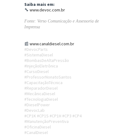
Saiba mais em:
🔧
www.devoc.com.br
Fonte:
Verso Comunicação e Assessoria de
Imprensa
📰
www.canaldiesel.com.br
#DevocParts
#SistemaDiesel
#BombasDeAltaPressão
#InjeçãoEletrônica
#CursoDiesel
#ProfessorNonatoSantos
#CapacitaçãoTécnica
#ReparadorDiesel
#MecânicaDiesel
#TecnologiaDiesel
#DieselPower
#DevocLab
#CP1K #CP1S #CP1H #CP3 #CP4
#ManutençãoPreventiva
#OficinaDiesel
#CanalDiesel