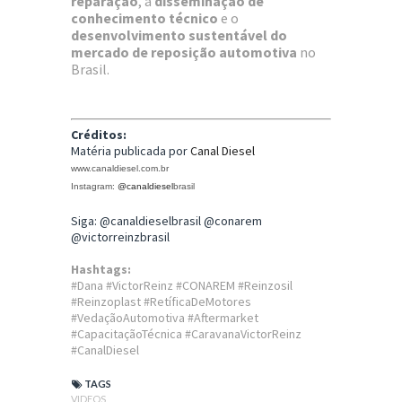
reparação
, a
disseminação de
conhecimento técnico
e o
desenvolvimento sustentável do
mercado de reposição automotiva
no
Brasil.
Créditos:
Matéria publicada por
Canal Diesel
www.canaldiesel.com.br
Instagram:
@canaldiesel
brasil
Siga: @canaldieselbrasil @conarem
@victorreinzbrasil
Hashtags:
#Dana #VictorReinz #CONAREM #Reinzosil
#Reinzoplast #RetíficaDeMotores
#VedaçãoAutomotiva #Aftermarket
#CapacitaçãoTécnica #CaravanaVictorReinz
#CanalDiesel
TAGS
VIDEOS