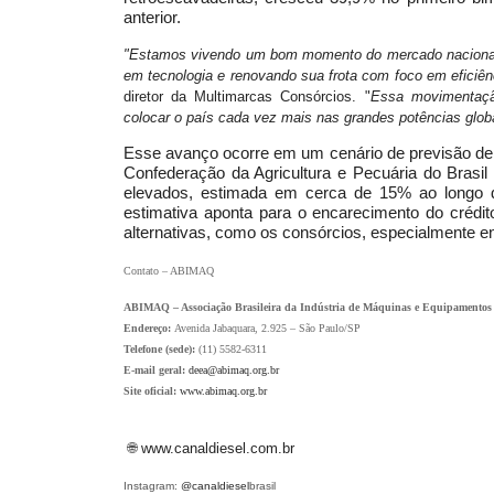
anterior.
"Estamos vivendo um bom momento do mercado nacional. O
em tecnologia e renovando sua frota com foco em eficiên
diretor da Multimarcas Consórcios. "
Essa movimentaçã
colocar o país cada vez mais nas grandes potências glob
Esse avanço ocorre em um cenário de previsão de
Confederação da Agricultura e Pecuária do Brasi
elevados, estimada em cerca de 15% ao longo d
estimativa aponta para o encarecimento do crédito
alternativas, como os consórcios, especialmente 
Contato – ABIMAQ
ABIMAQ – Associação Brasileira da Indústria de Máquinas e Equipamentos
Endereço:
Avenida Jabaquara, 2.925 – São Paulo/SP
Telefone (sede):
(11) 5582-6311
E-mail geral:
deea@abimaq.org.br
Site oficial:
www.abimaq.org.br
🌐
www.canaldiesel.com.br
Instagram:
@canaldiesel
brasil