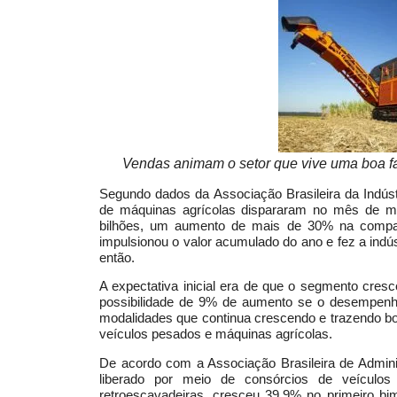
Vendas animam o setor que vive uma boa fas
Segundo dados da Associação Brasileira da Indús
de máquinas agrícolas dispararam no mês de m
bilhões, um aumento de mais de 30% na compa
impulsionou o valor acumulado do ano e fez a indú
então.
A expectativa inicial era de que o segmento cre
possibilidade de 9% de aumento se o desempenh
modalidades que continua crescendo e trazendo bo
veículos pesados e máquinas agrícolas.
De acordo com a Associação Brasileira de Admini
liberado por meio de consórcios de veículo
retroescavadeiras, cresceu 39,9% no primeiro b