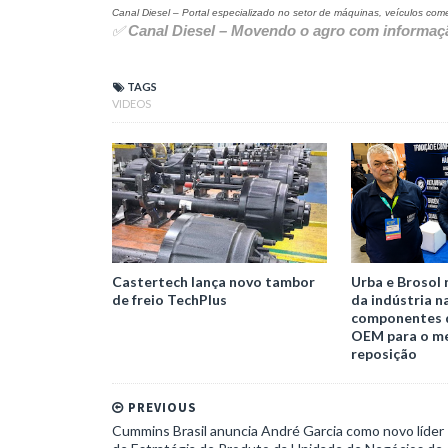
Canal Diesel – Portal especializado no setor de máquinas, veículos come
✅
Canal Diesel – Movendo o agro com informaçã
TAGS
VIDEOS
Castertech lança novo tambor
Urba e Brosol 
de freio TechPlus
da indústria n
componentes 
OEM para o m
reposição
PREVIOUS
Cummins Brasil anuncia André Garcia como novo líder