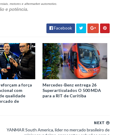
rciais, motores e aftermarket automotivo.
o e potência.
Facebook
reforçam a força
Mercedes-Benz entrega 26
acional com
Superarticulados O 500 MDA
de qualidade
para a RIT de Curitiba
ercado de
NEXT
YANMAR South America, líder no mercado brasileiro de