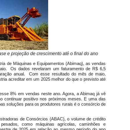
e e projeção de crescimento até o final do ano
tria de Máquinas e Equipamentos (Abimaq), as vendas
aio. Os dados revelaram um faturamento de R$ 6,5
ração anual. Com esse resultado do mês de maio,
stria acreditar em um 2025 melhor do que o previsto até
scesse 8% em vendas neste ano. Agora, a Abimaq já vê
o continuar positivo nos próximos meses. E uma das
as soluções para os produtores rurais é o consórcio de
stradoras de Consórcios (ABAC), o volume de crédito
s pesados, como máquinas agrícolas, caminhões e
imestre de 2025 em relação ao mesmo período do ano