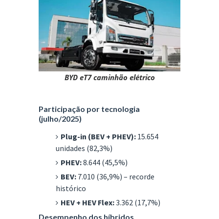
BYD eT7 caminhão elétrico
Participação por tecnologia
(julho/2025)
Plug-in (BEV + PHEV):
15.654
unidades (82,3%)
PHEV:
8.644 (45,5%)
BEV:
7.010 (36,9%) – recorde
histórico
HEV + HEV Flex:
3.362 (17,7%)
Desempenho dos híbridos