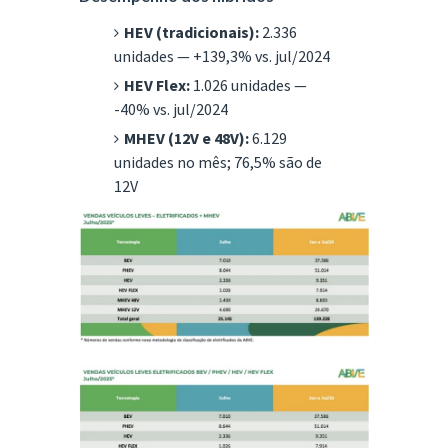
HEV (tradicionais):
2.336
unidades — +139,3% vs. jul/2024
HEV Flex:
1.026 unidades —
-40% vs. jul/2024
MHEV (12V e 48V):
6.129
unidades no mês; 76,5% são de
12V