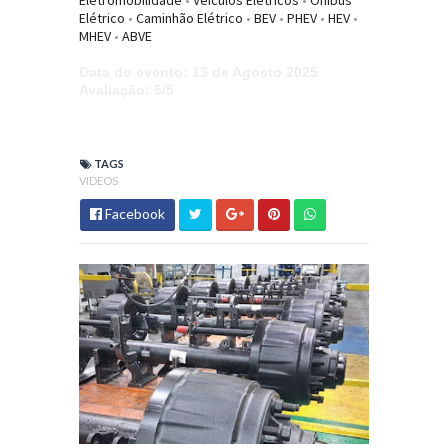
Eletromobilidade
•
Veículos Elétricos
•
Ônibus
Elétrico
•
Caminhão Elétrico
•
BEV
•
PHEV
•
HEV
•
MHEV
•
ABVE
Data do evento
: 13 de Agosto 2025
Avaliação
: 5/5
TAGS
VIDEOS
Facebook