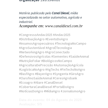
Organização
:Zest Eventos
Matéria publicada pelo
Canal Diesel
, mídia
especializada no setor automotivo, agrícola e
industrial.
Acompanhe em:
www.canaldiesel.com.br
#CongressoAndav2025 #Andav2025
#DistribuiçãoAgro #EventoDoAgro
#InsumosAgropecuários #TecnologiaNoCampo
#AgroSustentável #AgroÉTecnologia
#NetworkingAgro #AgroConectado
#DefensivosAgrícolas #Sementes #SaúdeAnimal
#NutriçãoFoliar #BiológicosNoCampo
#AgriculturaDePrecisão #AutomaçãoAgrícola
#LogísticaNoAgro #AgTechs #FinTechsNoAgro
#BasfAgro #BayerAgro #Syngenta #GiroAgro
#OurofinoSaúdeAnimal #CeresAgrobank
#Ecoagro #Aliare #CanalDiesel
#CoberturaCanalDiesel #PortalDoAgro
#NotíciasDoAgro #MídiaAgro #JornalismoAgro
Data do evento
: 04 de Agosto de 2025
Avaliação
: 5/5