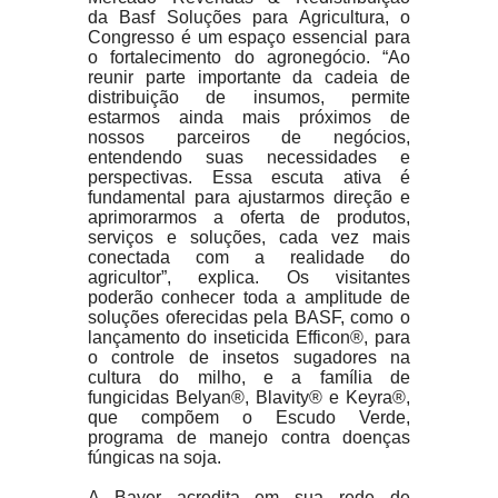
da Basf Soluções para Agricultura, o
Congresso é um espaço essencial para
o fortalecimento do agronegócio. “Ao
reunir parte importante da cadeia de
distribuição de insumos, permite
estarmos ainda mais próximos de
nossos parceiros de negócios,
entendendo suas necessidades e
perspectivas. Essa escuta ativa é
fundamental para ajustarmos direção e
aprimorarmos a oferta de produtos,
serviços e soluções, cada vez mais
conectada com a realidade do
agricultor”, explica. Os visitantes
poderão conhecer toda a amplitude de
soluções oferecidas pela BASF, como o
lançamento do inseticida Efficon®, para
o controle de insetos sugadores na
cultura do milho, e a família de
fungicidas Belyan®, Blavity® e Keyra®,
que compõem o Escudo Verde,
programa de manejo contra doenças
fúngicas na soja.
A Bayer acredita em sua rede de