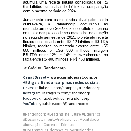
acumula uma receita líquida consolidada de R$
6,5 bilhões, uma alta de 17,5% na comparação
com o mesmo período de 2024.
Juntamente com os resultados divulgados nesta
quinta-feira, a Randoncorp comunicou ao
mercado um novo
Guidance
, que reflete o cenário
de maior complexidade nos mercados de atuação
no segundo semestre de 2025, projetando receita
líquida consolidada entre R$ 12 bilhões e R$ 13,5
bilhões, receitas no mercado externo entre US$
800 milhões e US$ 850 milhões, margem
EBITDA entre 12% e 14% e investimentos na
faixa entre R$ 400 milhões e R$ 460 milhões.
📌
Crédito: Randoncorp
Canal Diesel –
www.canaldiesel.com.br
📲
Siga a Randoncorp nas redes sociais:
LinkedIn:
linkedin.com/company/randoncorp
Instagram:
instagram.com/randoncorp
Facebook:
facebook.com/randoncorp
YouTube:
youtube.com/@randoncorp
#Randoncorp #LeadingTheFuture #Liderança
#DesenvolvimentoProfissional #Mobilidade
#Inovação #Carreira #Talentos
#ProgramaDeLiderança #Oportunidades