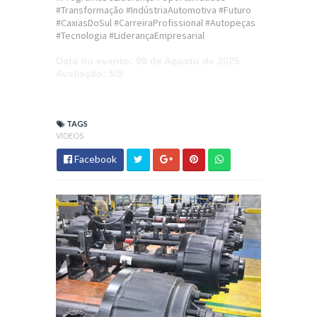
#Transformação #IndústriaAutomotiva #Futuro
#CaxiasDoSul #CarreiraProfissional #Autopeças
#Tecnologia #LiderançaEmpresarial
Data do evento
: 09 de Agosto de 2025
Avaliação
: 5/5
TAGS
VIDEOS
Facebook