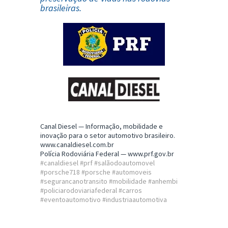
brasileiras.
Canal Diesel — Informação, mobilidade e
inovação para o setor automotivo brasileiro.
www.canaldiesel.com.br
Polícia Rodoviária Federal —
www.prf.gov.br
#canaldiesel #prf #salãodoautomovel
#porsche718 #porsche #automoveis
#segurancanotransito #mobilidade #anhembi
#policiarodoviariafederal #carros
#eventoautomotivo #industriaautomotiva