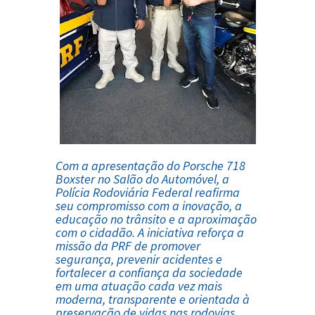
Com a apresentação do Porsche 718
Boxster no Salão do Automóvel, a
Polícia Rodoviária Federal reafirma
seu compromisso com a inovação, a
educação no trânsito e a aproximação
com o cidadão. A iniciativa reforça a
missão da PRF de promover
segurança, prevenir acidentes e
fortalecer a confiança da sociedade
em uma atuação cada vez mais
moderna, transparente e orientada à
preservação de vidas nas rodovias