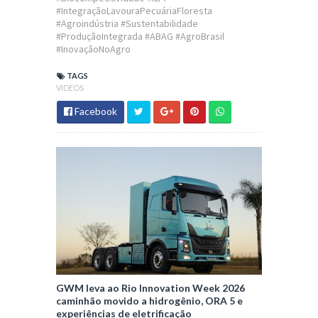
#IntegraçãoLavouraPecuáriaFloresta
#Agroindústria #Sustentabilidade
#ProduçãoIntegrada #ABAG #AgroBrasil
#InovaçãoNoAgro
TAGS
VIDEOS
Facebook
GWM leva ao Rio Innovation Week 2026
caminhão movido a hidrogênio, ORA 5 e
experiências de eletrificação