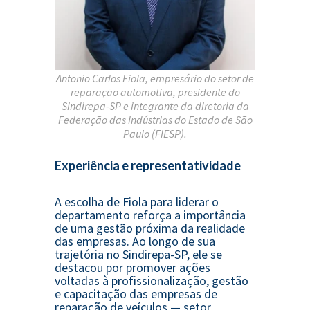
Antonio Carlos Fiola, empresário do setor de
reparação automotiva, presidente do
Sindirepa-SP e integrante da diretoria da
Federação das Indústrias do Estado de São
Paulo (FIESP).
Experiência e representatividade
A escolha de Fiola para liderar o
departamento reforça a importância
de uma gestão próxima da realidade
das empresas. Ao longo de sua
trajetória no Sindirepa-SP, ele se
destacou por promover ações
voltadas à profissionalização, gestão
e capacitação das empresas de
reparação de veículos — setor