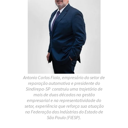
Antonio Carlos Fiola
, empresário do setor de
reparação automotiva e presidente do
Sindirepa-SP
construiu uma trajetória de
mais de duas décadas na gestão
empresarial e na representatividade do
setor, experiência que reforça sua atuação
na
Federação das Indústrias do Estado de
São Paulo
(FIESP).