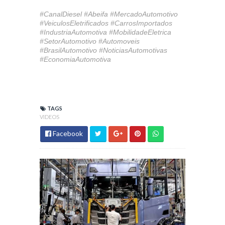
#CanalDiesel #Abeifa #MercadoAutomotivo
#VeiculosEletrificados #CarrosImportados
#IndustriaAutomotiva #MobilidadeEletrica
#SetorAutomotivo #Automoveis
#BrasilAutomotivo #NoticiasAutomotivas
#EconomiaAutomotiva
TAGS
VIDEOS
Facebook