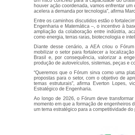
um risco concreto para a capacidade do Brasil
houver ação coordenada, vamos enfrentar um d
acelera a demanda por tecnologia”, afirma Marc
Entre os caminhos discutidos estão o fortalec
Engenharia e Matemática –, o incentivo à base
ampliação da colaboração entre indústria, a
como energia, terras raras, biotecnologia e inteli
Diante desse cenário, a AEA criou o Fórum 
mobilizar o setor para fortalecer a localizaç
Brasil e, por consequência, valorizar a en
produção de autoveículos, sistemas, peças e 
“Queremos que o Fórum sirva como uma plat
propostas para o setor, com o objetivo de ap
temas estruturais”, afirma Everton Lopes, 
Estratégico de Engenharia.
Ao longo de 2026, o Fórum deve transformar
momento em que a formação de engenheiros de
um tema estratégico para a competitividade do 