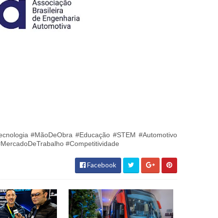
#Tecnologia #MãoDeObra #Educação #STEM #Automotivo
#MercadoDeTrabalho #Competitividade
Facebook