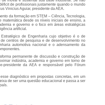
 de inovar e sustentar sua base industrial. Se não
éficit de profissionais justamente quando o mundo
us Vinicius Aguiar, presidente da AEA.
imento da formação em STEM – Ciência, Tecnologia,
 matemática desde os níveis iniciais de ensino, a
cademia e governo e o foco em áreas estratégicas
gência artificial.
Estratégico de Engenharia cujo objetivo é o de
ão de centros de pesquisa e de desenvolvimento no
genharia automotiva nacional e o adensamento da
componentes.
aforma permanente de discussão e construção de
roximar indústria, academia e governo em torno de
vice-presidente da AEA e responsável pelo Fórum
 esse diagnóstico em propostas concretas, em um
ixa de ser uma questão educacional e passa a ser
país.