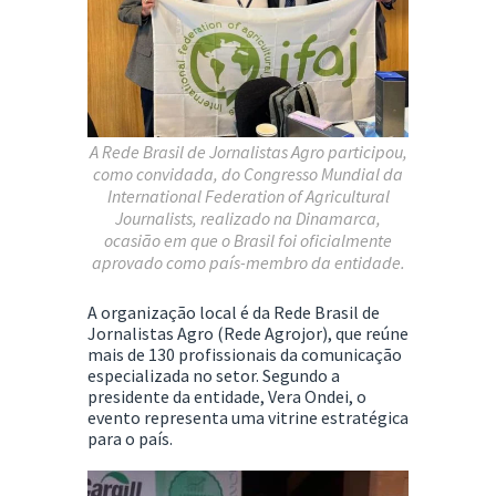
A Rede Brasil de Jornalistas Agro participou,
como convidada, do Congresso Mundial da
International Federation of Agricultural
Journalists
, realizado na Dinamarca,
ocasião em que o Brasil foi oficialmente
aprovado como país-membro da entidade.
A organização local é da
Rede Brasil de
Jornalistas Agro
(Rede Agrojor), que reúne
mais de 130 profissionais da comunicação
especializada no setor. Segundo a
presidente da entidade, Vera Ondei, o
evento representa uma vitrine estratégica
para o país.