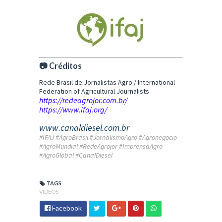
📷 Créditos
Rede Brasil de Jornalistas Agro /
International
Federation of Agricultural Journalists
https://redeagrojor.com.br/
https://www.ifaj.org/
www.canaldiesel.com.br
#IFAJ #AgroBrasil #JornalismoAgro #Agronegocio
#AgroMundial #RedeAgrojor #ImprensaAgro
#AgroGlobal #CanalDiesel
TAGS
VIDEOS
Facebook