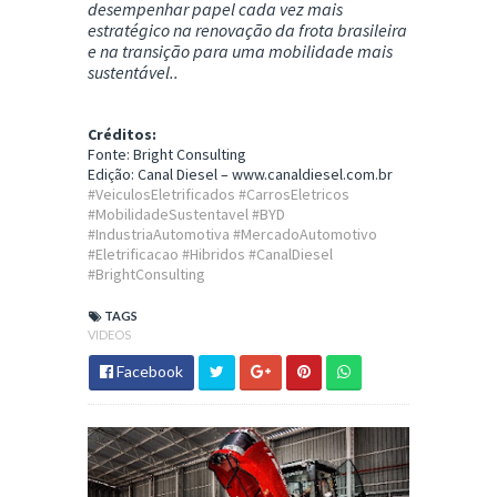
desempenhar papel cada vez mais
estratégico na renovação da frota brasileira
e na transição para uma mobilidade mais
sustentável..
Créditos:
Fonte:
Bright Consulting
Edição: Canal Diesel –
www.canaldiesel.com.br
#VeiculosEletrificados #CarrosEletricos
#MobilidadeSustentavel #BYD
#IndustriaAutomotiva #MercadoAutomotivo
#Eletrificacao #Hibridos #CanalDiesel
#BrightConsulting
TAGS
VIDEOS
Facebook