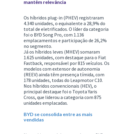
mantêm relevância
Os híbridos plug-in (PHEV) registraram
4.340 unidades, o equivalente a 28,9% do
total de eletrificados. O líder da categoria
foi o
BYD Song Pro
, com 1.136
emplacamentos e participação de 26,2%
no segmento.
Já os híbridos leves (MHEV) somaram
1.625 unidades, com destaque para o
Fiat
Fastback
, responsável por 815 veículos. Os
modelos com extensor de autonomia
(REEV) ainda têm presença tímida, com
178 unidades, todas do
Leapmotor C10
.
Nos híbridos convencionais (HEV), o
principal destaque foi o
Toyota Yaris
Cross
, que liderou a categoria com 875
unidades emplacadas.
BYD se consolida entre as mais
vendidas