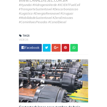
WWW.CANALDIESEL.COM.BR
#Hyundai #HidrogenioVerde #XCIENTFuelCell
#TransporteSustentavel #Descarbonizacao
#Logistica #EnergiaRenovavel #Uruguai
#MobilidadeSustentavel #ZeroEmissoes
#CaminhoesPesados #CanalDiesel
TAGS
VIDEOS
Facebook
Castertech lança novo tambor de freio