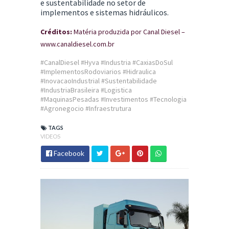
e sustentabilidade no setor de
implementos e sistemas hidráulicos.
Créditos:
Matéria produzida por Canal Diesel –
www.canaldiesel.com.br
#CanalDiesel #Hyva #Industria #CaxiasDoSul
#ImplementosRodoviarios #Hidraulica
#InovacaoIndustrial #Sustentabilidade
#IndustriaBrasileira #Logistica
#MaquinasPesadas #Investimentos #Tecnologia
#Agronegocio #Infraestrutura
TAGS
VIDEOS
Facebook