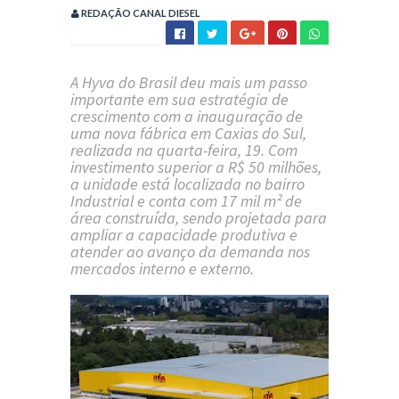
REDAÇÃO CANAL DIESEL
A
Hyva do Brasil
deu mais um passo
importante em sua estratégia de
crescimento com a inauguração de
uma nova fábrica em
Caxias do Sul
,
realizada na quarta-feira, 19. Com
investimento superior a R$ 50 milhões,
a unidade está localizada no bairro
Industrial e conta com 17 mil m² de
área construída, sendo projetada para
ampliar a capacidade produtiva e
atender ao avanço da demanda nos
mercados interno e externo.