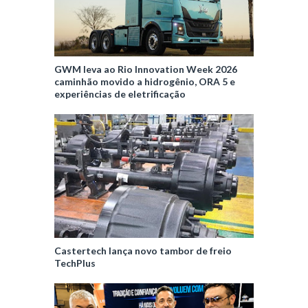
GWM leva ao Rio Innovation Week 2026
caminhão movido a hidrogênio, ORA 5 e
experiências de eletrificação
Castertech lança novo tambor de freio
TechPlus