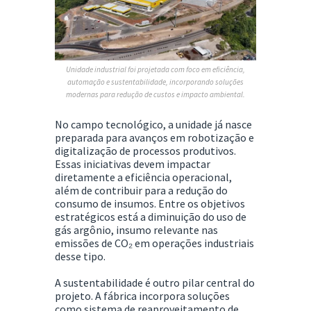
Unidade industrial foi projetada com foco em eficiência,
automação e sustentabilidade, incorporando soluções
modernas para redução de custos e impacto ambiental.
No campo tecnológico, a unidade já nasce
preparada para avanços em robotização e
digitalização de processos produtivos.
Essas iniciativas devem impactar
diretamente a eficiência operacional,
além de contribuir para a redução do
consumo de insumos. Entre os objetivos
estratégicos está a diminuição do uso de
gás argônio, insumo relevante nas
emissões de CO₂ em operações industriais
desse tipo.
A sustentabilidade é outro pilar central do
projeto. A fábrica incorpora soluções
como sistema de reaproveitamento de