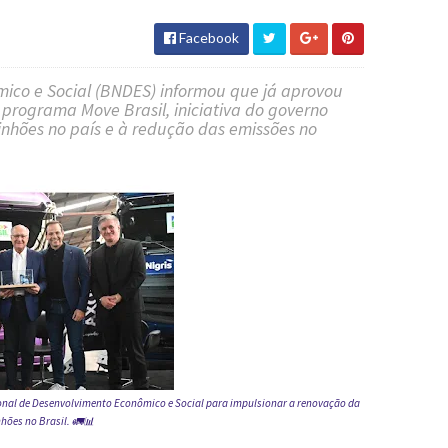
Facebook
ico e Social
(BNDES) informou que já aprovou
o programa
Move Brasil
, iniciativa do governo
inhões no país e à redução das emissões no
nal de Desenvolvimento Econômico e Social
para impulsionar a renovação da
hões no Brasil. 🚛📊