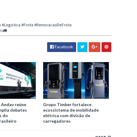
 #Logistica #Frota #RenovacaoDeFrota
l 🚛
Facebook
 Andav reúne
Grupo Timber fortalece
mplia debates
ecossistema de mobilidade
s do
elétrica com divisão de
asileiro
carregadores