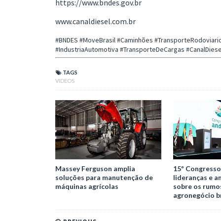
https://www.bndes.gov.br
www.canaldiesel.com.br
#BNDES #MoveBrasil #Caminhões #TransporteRodoviario
#IndustriaAutomotiva #TransporteDeCargas #CanalDiese
TAGS
VIDEOS
Massey Ferguson amplia
15º Congresso
soluções para manutenção de
lideranças e a
máquinas agrícolas
sobre os rumo
agronegócio br