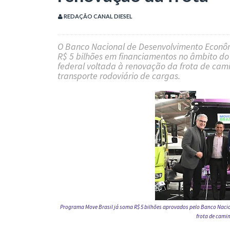
REDAÇÃO CANAL DIESEL
O
Banco Nacional de Desenvolvimento Econôm
R$ 5 bilhões em financiamentos
no âmbito d
federal voltada à renovação da frota de cam
transporte rodoviário de cargas.
Programa
Move Brasil
já soma R$ 5 bilhões aprovados pelo
Banco Nacio
frota de camin