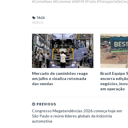
#Caminhoes #Economia #ANFIR #Frota #TransporteDeCarga
TAGS
VIDEOS
Mercado de caminhões reage
Brazil Equipo 
em julho e sinaliza retomada
encerra ediçã
das vendas
negócios, ino
em operação
PREVIOUS
Congresso Megatendências 2026 começa hoje em
São Paulo e reúne líderes globais da indústria
automotiva