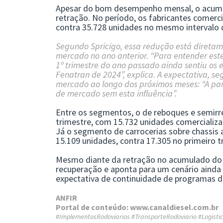
Apesar do bom desempenho mensal, o acumul
retração. No período, os fabricantes comerc
contra 35.728 unidades no mesmo intervalo
Segundo Spricigo, essa redução está direta
mercado no ano anterior. “Para entender est
1º trimestre do ano passado ainda sentiu os e
Fenatran de 2024”, explica. A expectativa, se
mercado ao longo dos próximos meses: “A part
de mercado sem esta influência”.
Entre os segmentos, o de reboques e semir
trimestre, com 15.732 unidades comercializ
Já o segmento de carrocerias sobre chassis 
15.109 unidades, contra 17.305 no primeiro 
Mesmo diante da retração no acumulado do 
recuperação e aponta para um cenário ainda
expectativa de continuidade de programas de
ANFIR
Portal de conteúdo:
www.canaldiesel.com.br
#ImplementosRodoviarios #TransporteRodoviario #Logisti