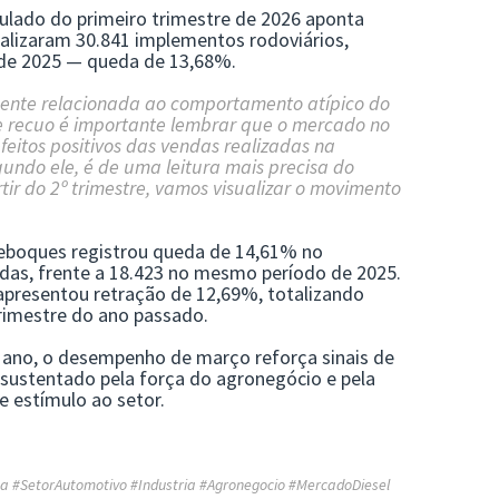
ado do primeiro trimestre de 2026 aponta
ializaram 30.841 implementos rodoviários,
 de 2025 — queda de 13,68%.
mente relacionada ao comportamento atípico do
e recuo é importante lembrar que o mercado no
feitos positivos das vendas realizadas na
gundo ele, é de uma leitura mais precisa do
ir do 2º trimestre, vamos visualizar o movimento
reboques registrou queda de 14,61% no
adas, frente a 18.423 no mesmo período de 2025.
apresentou retração de 12,69%, totalizando
trimestre do ano passado.
ano, o desempenho de março reforça sinais de
 sustentado pela força do agronegócio e pela
 estímulo ao setor.
ca #SetorAutomotivo #Industria #Agronegocio #MercadoDiesel