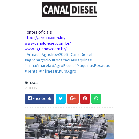
Fontes oficiais:
https://armac.com.br/
www.canaldiesel.com.br/
www.agrishow.com.br/
#Armac #Agrishow2026 #CanalDiesel
#Agronegocio #LocacaoDeMaquinas
#LinhaAmarela #AgroBrasil #MaquinasPesadas
#Rental #InfraestruturaAgro
TAGS
VIDEOS
Facebook