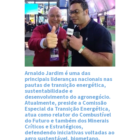
Arnaldo Jardim é uma das
principais lideranças nacionais nas
pautas de transição energética,
sustentabilidade e
desenvolvimento do agronegócio.
Atualmente, preside a Comissão
Especial da Transição Energética,
atua como relator do Combustível
do Futuro e também dos Minerais
Críticos e Estratégicos,
defendendo iniciativas voltadas ao
agro sustentável, biometano,