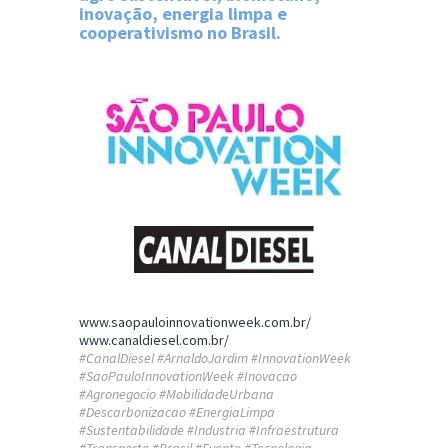
inovação, energia limpa e
cooperativismo no Brasil.
www.saopauloinnovationweek.com.br/
www.canaldiesel.com.br/
#CanalDiesel #ArnaldoJardim #InnovationWeek
#SaoPauloInnovationWeek #Inovacao
#Agronegocio #MobilidadeUrbana
#Descarbonizacao #EnergiaLimpa
#Sustentabilidade #Industria #Infraestrutura
#Transporte #Brasil #Evento #Tecnologia