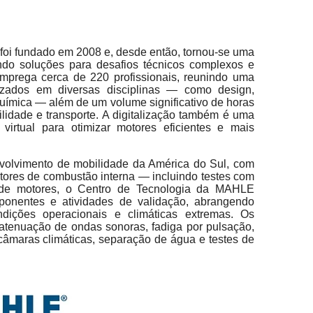
oi fundado em 2008 e, desde então, tornou-se uma
ndo soluções para desafios técnicos complexos e
Emprega cerca de 220 profissionais, reunindo uma
izados em diversas disciplinas — como design,
química — além de um volume significativo de horas
lidade e transporte. A digitalização também é uma
 virtual para otimizar motores eficientes e mais
volvimento de mobilidade da América do Sul, com
ores de combustão interna — incluindo testes com
s de motores, o Centro de Tecnologia da MAHLE
onentes e atividades de validação, abrangendo
ndições operacionais e climáticas extremas. Os
, atenuação de ondas sonoras, fadiga por pulsação,
m câmaras climáticas, separação de água e testes de