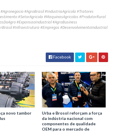
Agronegocio #AgroBrasil #IndustriaAgricola #Tratores
estimento #SetorAgricola #MaquinasAgricolas #ProdutorRural
iasDoAgro #ExpansaoIndustrial #AgroBusiness
rBrasil #Infraestrutura #Empregos #DesenvolvimentoIndustrial
Facebook
nça novo tambor
Urba e Brosol reforçam a força
lus
da indústria nacional com
componentes de qualidade
OEM para o mercado de