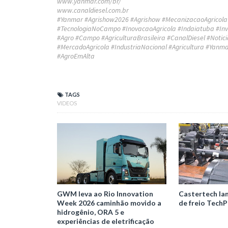
www.yanmar.com/br/
www.canaldiesel.com.br
#Yanmar #Agrishow2026 #Agrishow #MecanizacaoAgricola #
#TecnologiaNoCampo #InovacaoAgricola #Indaiatuba #Inv
#Agro #Campo #AgriculturaBrasileira #CanalDiesel #Notic
#MercadoAgricola #IndustriaNacional #Agricultura #Yanma
#AgroEmAlta
TAGS
VIDEOS
GWM leva ao Rio Innovation
Castertech la
Week 2026 caminhão movido a
de freio TechP
hidrogênio, ORA 5 e
experiências de eletrificação