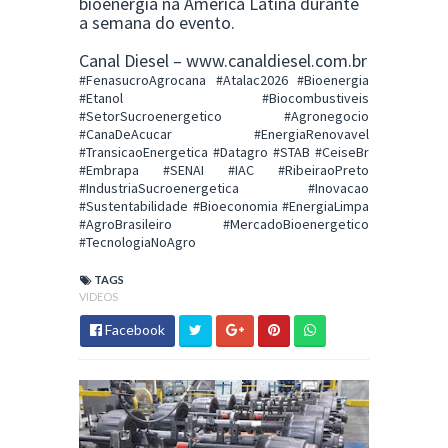
bioenergia na América Latina durante
a semana do evento.
Canal Diesel –
www.canaldiesel.com.br
#FenasucroAgrocana #Atalac2026 #Bioenergia
#Etanol #Biocombustiveis
#SetorSucroenergetico #Agronegocio
#CanaDeAcucar #EnergiaRenovavel
#TransicaoEnergetica #Datagro #STAB #CeiseBr
#Embrapa #SENAI #IAC #RibeiraoPreto
#IndustriaSucroenergetica #Inovacao
#Sustentabilidade #Bioeconomia #EnergiaLimpa
#AgroBrasileiro #MercadoBioenergetico
#TecnologiaNoAgro
TAGS
VIDEOS
Facebook