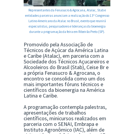
Representantes da Fenasucro & Agrocana, Atalac, Stab e
entidades parceiras anunciam a realização do 13º Congresso
Latino-Americano da Atalac no Brasil, evento que reunirá
especialistas, pesquisadores e lideranças da bioenergia
durante a programação da feira em Ribeirão Preto (SP).
Promovido pela
Associação de
Técnicos de Açúcar da América Latina
e Caribe (Atalac)
, em parceria com a
Sociedade dos Técnicos Açucareiros e
Alcooleiros do Brasil (Stab)
,
Ceise Br
e
a própria Fenasucro & Agrocana, o
encontro se consolida como um dos
mais importantes fóruns técnicos e
científicos da bioenergia na América
Latina e Caribe.
A programação contempla palestras,
apresentações de trabalhos
científicos, minicursos realizados em
parceria com o
SENAI
,
Embrapa
e
Instituto Agronômico (IAC)
, além de