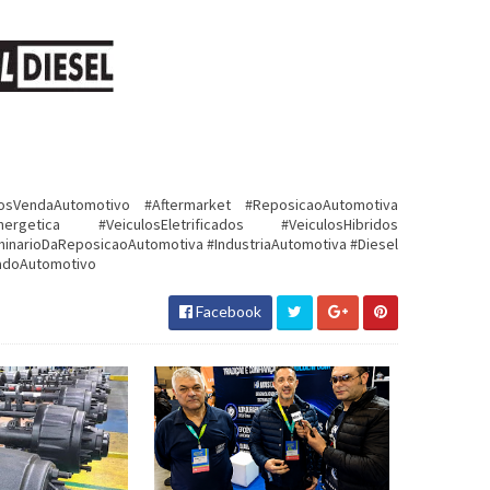
sVendaAutomotivo #Aftermarket #ReposicaoAutomotiva
rgetica #VeiculosEletrificados #VeiculosHibridos
narioDaReposicaoAutomotiva #IndustriaAutomotiva #Diesel
cadoAutomotivo
Facebook