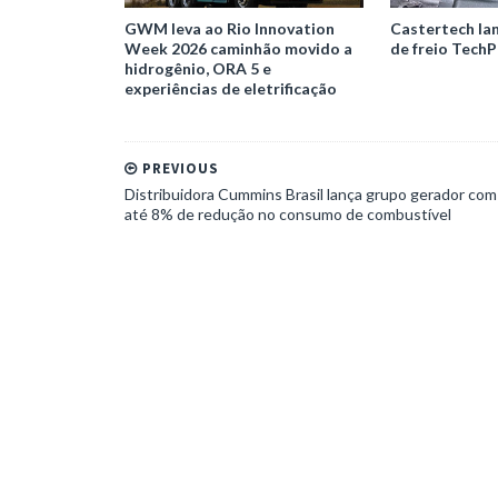
GWM leva ao Rio Innovation
Castertech la
Week 2026 caminhão movido a
de freio TechP
hidrogênio, ORA 5 e
experiências de eletrificação
PREVIOUS
Distribuidora Cummins Brasil lança grupo gerador com
até 8% de redução no consumo de combustível