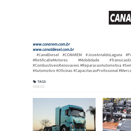
www.conarem.com.br
www.canaldiesel.com.br
#CanalDiesel #CONAREM #JoseArnaldoLaguna #Po
#RetificaDeMotores #Mobilidade #TransicaoEne
#CombustiveisRenovaveis #ReparacaoAutomotiva #Semi
#Automotivo #Oficinas #CapacitacaoProfissional #Mer
TAGS
VIDEOS