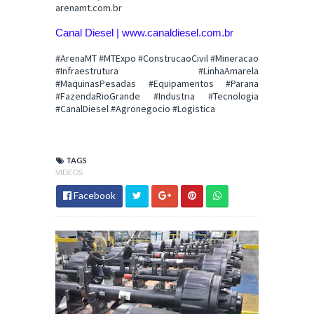
arenamt.com.br
Canal Diesel |
www.canaldiesel.com.br
#ArenaMT #MTExpo #ConstrucaoCivil #Mineracao
#Infraestrutura #LinhaAmarela
#MaquinasPesadas #Equipamentos #Parana
#FazendaRioGrande #Industria #Tecnologia
#CanalDiesel #Agronegocio #Logistica
TAGS
VIDEOS
Facebook