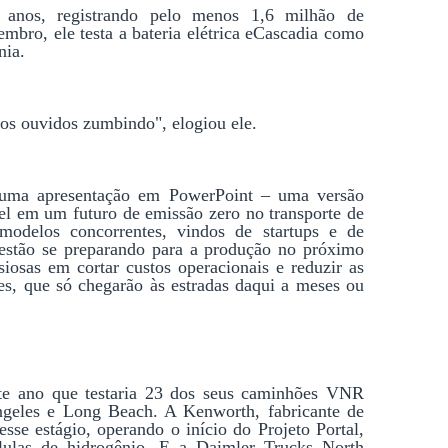
anos, registrando pelo menos 1,6 milhão de 
bro, ele testa a bateria elétrica eCascadia como 
nia.
os ouvidos zumbindo", elogiou ele.
 uma apresentação em PowerPoint – uma versão 
sel em um futuro de emissão zero no transporte de 
odelos concorrentes, vindos de startups e de 
 estão se preparando para a produção no próximo 
osas em cortar custos operacionais e reduzir as 
, que só chegarão às estradas daqui a meses ou 
e ano que testaria 23 dos seus caminhões VNR 
ngeles e Long Beach. A Kenworth, fabricante de 
se estágio, operando o início do Projeto Portal, 
ulas de hidrogênio. E a Daimler Trucks North 