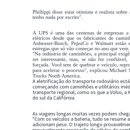
Phillippi disse estar otimista e realista sobr
tenho nada por escrito".
A UPS é uma das centenas de empresas a 
elétricos desde que os fabricantes de cami
Anheuser-Busch, PepsiCo e Walmart estão e
entregas que só vão começar no ano que vem.
"Na indústria de caminhões, a principal exigê
ser interessante, mas, se não for confiável,
forçada. Você tem de quebrar o veículo, reproj
para acelerar o processo", explicou Michael 
Trucks North America.
A eletrificação do transporte rodoviário está
começando com caminhões e utilitários médi
transporte regional, como os que a Volvo, a
As viagens longas muitas vezes podem chega
"Com os veículos a bateria, tudo se resume a
adicionam peso. O trajeto longo provavelment
provavelmente precisarão de células de combu