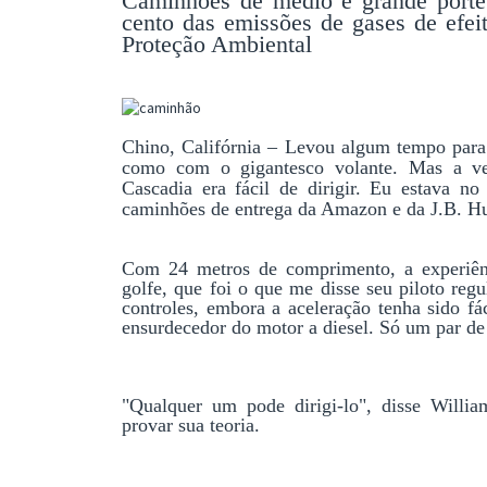
Caminhões de médio e grande porte 
cento das emissões de gases de efei
Proteção Ambiental
Chino, Califórnia – Levou algum tempo para
como com o gigantesco volante. Mas a vers
Cascadia era fácil de dirigir. Eu estava n
caminhões de entrega da Amazon e da J.B. Hu
Com 24 metros de comprimento, a experiênc
golfe, que foi o que me disse seu piloto reg
controles, embora a aceleração tenha sido f
ensurdecedor do motor a diesel. Só um par de bo
"Qualquer um pode dirigi-lo", disse Willi
provar sua teoria.