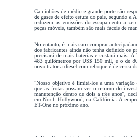
Caminhões de médio e grande porte são respon
de gases de efeito estufa do país, segundo a A
reduzem as emissões do escapamento a zer
peças móveis, também são mais fáceis de man
No entanto, é mais caro comprar antecipadame
dos fabricantes ainda não tenha definido os p
precisará de mais baterias e custará mais. A
483 quilômetros por US$ 150 mil, e o de 8
novo trator a diesel com reboque é de cerca 
"Nosso objetivo é limitá-los a uma variação 
que as frotas possam ver o retorno do inves
manutenção dentro de dois a três anos", dec
em North Hollywood, na Califórnia. A empresa
ET-One no próximo ano.