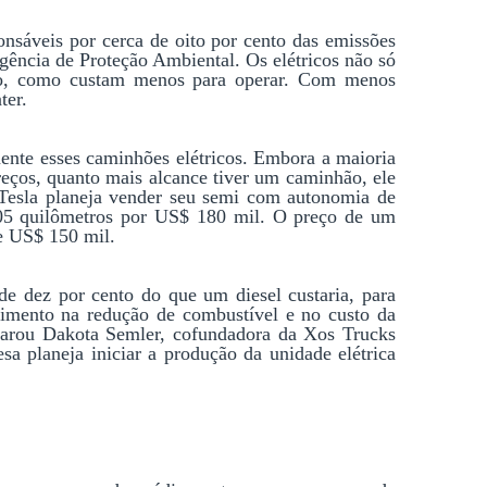
sáveis por cerca de oito por cento das emissões 
gência de Proteção Ambiental. Os elétricos não só 
o, como custam menos para operar. Com menos 
ter.
nte esses caminhões elétricos. Embora a maioria 
reços, quanto mais alcance tiver um caminhão, ele 
 Tesla planeja vender seu semi com autonomia de 
05 quilômetros por US$ 180 mil. O preço de um 
de US$ 150 mil.
de dez por cento do que um diesel custaria, para 
timento na redução de combustível e no custo da 
larou Dakota Semler, cofundadora da Xos Trucks 
 planeja iniciar a produção da unidade elétrica 