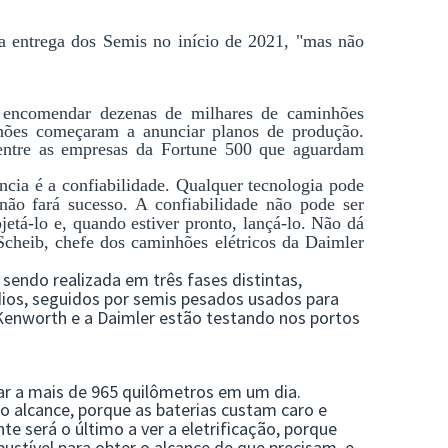
e a entrega dos Semis no início de 2021, "mas não 
encomendar dezenas de milhares de caminhões 
nhões começaram a anunciar planos de produção. 
ntre as empresas da Fortune 500 que aguardam 
ncia é a confiabilidade. Qualquer tecnologia pode 
 não fará sucesso. A confiabilidade não pode ser 
etá-lo e, quando estiver pronto, lançá-lo. Não dá 
Scheib, chefe dos caminhões elétricos da Daimler 
 sendo realizada em três fases distintas, 
os, seguidos por semis pesados usados para 
 Kenworth e a Daimler estão testando nos portos 
r a mais de 965 quilômetros em um dia.
o alcance, porque as baterias custam caro e 
e será o último a ver a eletrificação, porque 
stível para obter o alcance de que precisam, e 