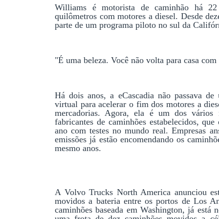
Williams é motorista de caminhão há 22 
quilômetros com motores a diesel. Desde dezem
parte de um programa piloto no sul da Califór
"É uma beleza. Você não volta para casa com 
Há dois anos, a eCascadia não passava de
virtual para acelerar o fim dos motores a die
mercadorias. Agora, ela é um dos vários m
fabricantes de caminhões estabelecidos, que
ano com testes no mundo real. Empresas ansi
emissões já estão encomendando os caminhões
mesmo anos.
A Volvo Trucks North America anunciou est
movidos a bateria entre os portos de Los A
caminhões baseada em Washington, já está nes
uma frota de dez caminhões movidos a cél