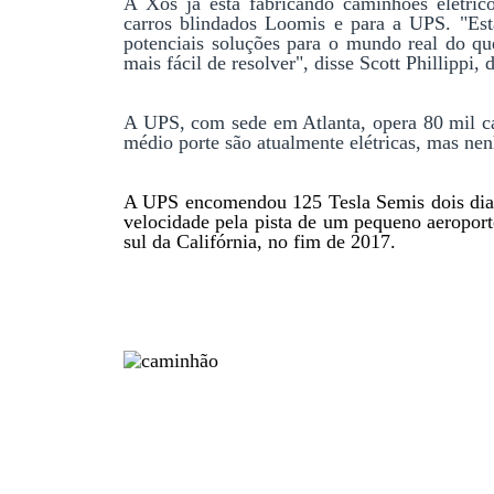
A Xos já está fabricando caminhões elétric
carros blindados Loomis e para a UPS. "Est
potenciais soluções para o mundo real do qu
mais fácil de resolver", disse Scott Phillippi
A UPS, com sede em Atlanta, opera 80 mil c
médio porte são atualmente elétricas, mas ne
A UPS encomendou 125 Tesla Semis dois dias 
velocidade pela pista de um pequeno aeroporto
sul da Califórnia, no fim de 2017.