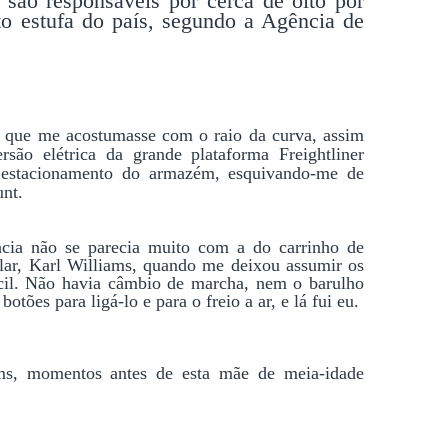
são responsáveis por cerca de oito por
to estufa do país, segundo a Agência de
 que me acostumasse com o raio da curva, assim 
ão elétrica da grande plataforma Freightliner 
o estacionamento do armazém, esquivando-me de 
nt.
ia não se parecia muito com a do carrinho de 
ular, Karl Williams, quando me deixou assumir os 
ácil. Não havia câmbio de marcha, nem o barulho 
tões para ligá-lo e para o freio a ar, e lá fui eu.
ams, momentos antes de esta mãe de meia-idade 