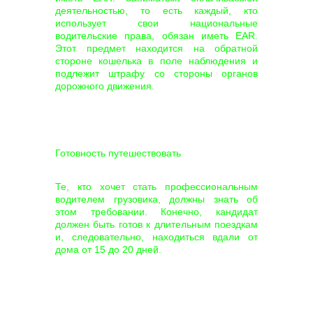
деятельностью, то есть каждый, кто
использует свои национальные
водительские права, обязан иметь EAR.
Этот предмет находится на обратной
стороне кошелька в поле наблюдения и
подлежит штрафу со стороны органов
дорожного движения.
Готовность путешествовать
Те, кто хочет стать профессиональным
водителем грузовика, должны знать об
этом требовании. Конечно, кандидат
должен быть готов к длительным поездкам
и, следовательно, находиться вдали от
дома от 15 до 20 дней.