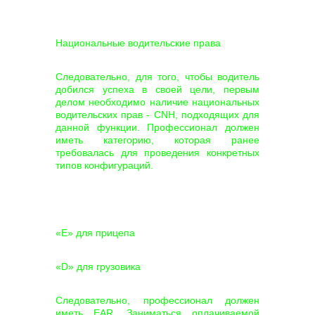
Национальные водительские права
Следовательно, для того, чтобы водитель
добился успеха в своей цели, первым
делом необходимо наличие национальных
водительских прав - CNH, подходящих для
данной функции. Профессионал должен
иметь категорию, которая ранее
требовалась для проведения конкретных
типов конфигураций.
«E» для прицепа
«D» для грузовика
Следовательно, профессионал должен
иметь EAR. Заниматься оплачиваемой