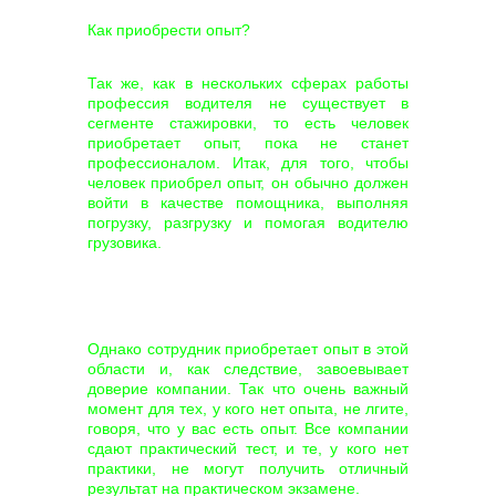
Как приобрести опыт?
Так же, как в нескольких сферах работы
профессия водителя не существует в
сегменте стажировки, то есть человек
приобретает опыт, пока не станет
профессионалом. Итак, для того, чтобы
человек приобрел опыт, он обычно должен
войти в качестве помощника, выполняя
погрузку, разгрузку и помогая водителю
грузовика.
Однако сотрудник приобретает опыт в этой
области и, как следствие, завоевывает
доверие компании. Так что очень важный
момент для тех, у кого нет опыта, не лгите,
говоря, что у вас есть опыт. Все компании
сдают практический тест, и те, у кого нет
практики, не могут получить отличный
результат на практическом экзамене.