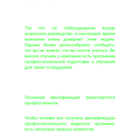
Так что на собеседовании всегда
искреннее руководство, в настоящее время
компании очень доверяют этим людям.
Однако более целесообразно сообщить,
что вы не знаете, что вы хотите учиться. Во
многих случаях у компании есть программа
профессиональной подготовки и обучения
для своих сотрудников.
Основная квалификация транспортного
профессионала
Чтобы человек мог получить квалификацию
профессионального водителя грузовика,
есть несколько важных моментов.