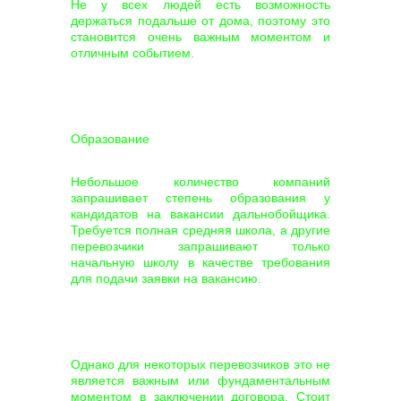
Не у всех людей есть возможность
держаться подальше от дома, поэтому это
становится очень важным моментом и
отличным событием.
Образование
Небольшое количество компаний
запрашивает степень образования у
кандидатов на вакансии дальнобойщика.
Требуется полная средняя школа, а другие
перевозчики запрашивают только
начальную школу в качестве требования
для подачи заявки на вакансию.
Однако для некоторых перевозчиков это не
является важным или фундаментальным
моментом в заключении договора. Стоит