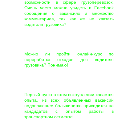
возможности в сфере грузоперевозок.
Очень часто можно увидеть в Facebook
сообщения о вакансиях и множество
комментариев, так как же не хватать
водителя грузовика?
Можно ли пройти онлайн-курс по
переработке отходов для водителя
грузовика? Понимаю!
Первый пункт в этом выступлении касается
опыта, из всех объявленных вакансий
подавляющее большинство приходится на
кандидатов с опытом работы в
транспортном сегменте.