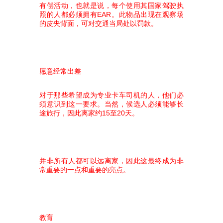
有偿活动，也就是说，每个使用其国家驾驶执
照的人都必须拥有EAR。此物品出现在观察场
的皮夹背面，可对交通当局处以罚款。
愿意经常出差
对于那些希望成为专业卡车司机的人，他们必
须意识到这一要求。当然，候选人必须能够长
途旅行，因此离家约15至20天。
并非所有人都可以远离家，因此这最终成为非
常重要的一点和重要的亮点。
教育