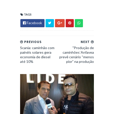
TAGS
Facebook
PREVIOUS
NEXT
Scania: caminhão com
"Produção de
painéis solares gera
caminhões¨Anfavea
economia de diesel
prevê cenário “menos
até 10%
pior” na produção