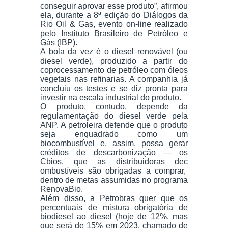
conseguir aprovar esse produto”, afirmou
ela, durante a 8ª edição do Diálogos da
Rio Oil & Gas, evento on-line realizado
pelo Instituto Brasileiro de Petróleo e
Gás (IBP).
A bola da vez é o diesel renovável (ou
diesel verde), produzido a partir do
coprocessamento de petróleo com óleos
vegetais nas refinarias. A companhia já
concluiu os testes e se diz pronta para
investir na escala industrial do produto.
O produto, contudo, depende da
regulamentação do diesel verde pela
ANP. A petroleira defende que o produto
seja enquadrado como um
biocombustível e, assim, possa gerar
créditos de descarbonização — os
Cbios, que as distribuidoras dec
ombustíveis são obrigadas a comprar,
dentro de metas assumidas no programa
RenovaBio.
Além disso, a Petrobras quer que os
percentuais de mistura obrigatória de
biodiesel ao diesel (hoje de 12%, mas
que será de 15% em 2023, chamado de