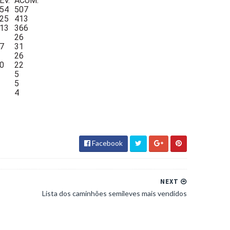
EV.
ACUM.
54
507
25
413
13
366
26
7
31
26
0
22
5
5
4
Facebook
NEXT
Lista dos caminhões semileves mais vendidos