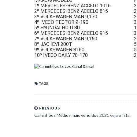
MARCA/MODELO
F
1º MERCEDES-BENZ ACCELO 1016
2
2º MERCEDES-BENZ ACCELO 815
2
3º VOLKSWAGEN MAN 9.170
2
4º IVECO TECTOR 9-190
3
5º HYUNDAI HD D 80
1
6º MERCEDES-BENZ ACCELO 915
3
7º VOLKSWAGEN MAN 9.160
2
8º JAC IEVI 200T
5
9º VOLKSWAGEN 8160
5
10º IVECO DAILY 70-170
2
TAGS
PREVIOUS
Caminhões Médios mais vendidos 2021 veja a lista.