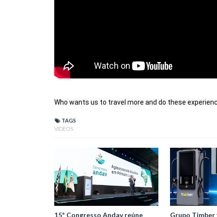
Who wants us to travel more and do these experien
TAGS
VIDEOS
15º Congresso Andav reúne
Grupo Timber 