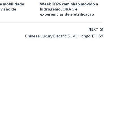
e mobilidade
Week 2026 caminhão movido a
ivisão de
hidrogênio, ORA 5 e
experiências de eletrificação
NEXT
Chinese Luxury Electric SUV | Hongqi E-HS9