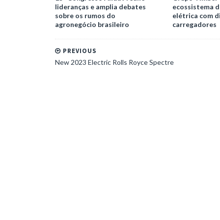
lideranças e amplia debates
ecossistema d
sobre os rumos do
elétrica com d
agronegócio brasileiro
carregadores
PREVIOUS
New 2023 Electric Rolls Royce Spectre