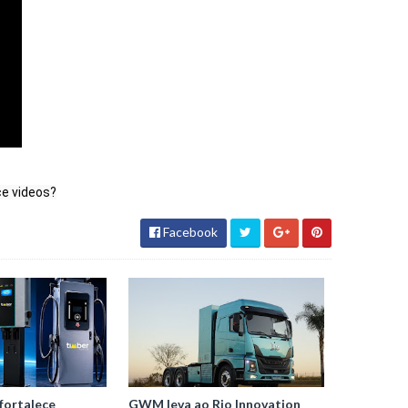
ce videos?
Facebook
fortalece
GWM leva ao Rio Innovation