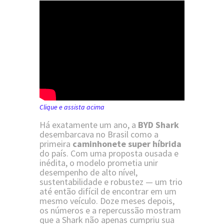
Clique e assista acima
Há exatamente um ano, a
BYD Shark
desembarcava no Brasil como a
primeira
caminhonete super híbrida
do país. Com uma proposta ousada e
inédita, o modelo prometia unir
desempenho de alto nível,
sustentabilidade e robustez — um trio
até então difícil de encontrar em um
mesmo veículo. Doze meses depois,
os números e a repercussão mostram
que a Shark não apenas cumpriu sua