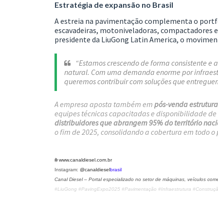
Estratégia de expansão no Brasil
A estreia na pavimentação complementa o portfóli
escavadeiras, motoniveladoras, compactadores e 
presidente da LiuGong Latin America, o movimento
“Estamos crescendo de forma consistente e 
natural. Com uma demanda enorme por infraestru
queremos contribuir com soluções que entregue
A empresa aposta também em
pós-venda estrutur
equipes técnicas capacitadas e disponibilidade de 
distribuidores que abrangem 95% do território nac
o fim de 2025, consolidando a cobertura em todo o 
🌐
www.canaldiesel.com.br
Instagram:
@canaldiesel
brasil
Canal Diesel – Portal especializado no setor de máquinas, veículos come
#LiuGong #PavingExpo2025 #Pavimentação #Infraestrutura #Constru
Data do evento
: 29 de setembro 2025
Avaliação
: 5/5