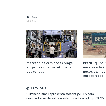
TAGS
VIDEOS
Mercado de caminhões reage
Brazil Equipo 
em julho e sinaliza retomada
encerra ediçã
das vendas
negócios, ino
em operação
PREVIOUS
Cummins Brasil apresenta motor QSF 4.5 para
compactação de solos e asfalto na Paving Expo 2025