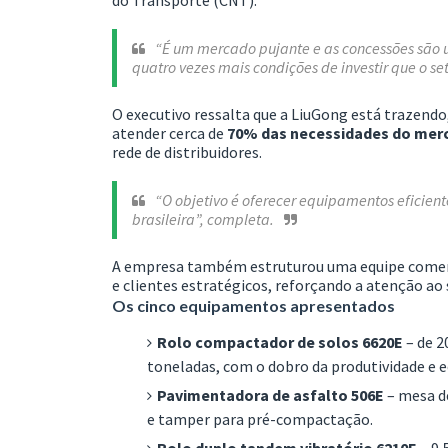
“É um mercado pujante e as concessões são u
quatro vezes mais condições de investir que o se
O executivo ressalta que a LiuGong está trazen
atender cerca de
70% das necessidades do mer
rede de distribuidores.
“O objetivo é oferecer equipamentos eficient
brasileira”, completa.
A empresa também estruturou uma equipe comercia
e clientes estratégicos, reforçando a atenção ao 
Os cinco equipamentos apresentados
Rolo compactador de solos 6620E
– de 2
toneladas, com o dobro da produtividade e e
Pavimentadora de asfalto 506E
– mesa de
e tamper para pré-compactação.
Rolo duplo tandem vibratório 6210E
– 9,