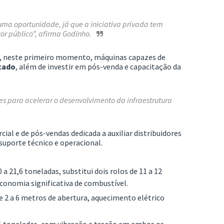
ma oportunidade, já que a iniciativa privada tem
tor público”, afirma Godinho.
do, neste primeiro momento, máquinas capazes de
cado
, além de investir em pós-venda e capacitação da
es para acelerar o desenvolvimento da infraestrutura
l e de pós-vendas dedicada a auxiliar distribuidores
suporte técnico e operacional.
0 a 21,6 toneladas, substitui dois rolos de 11 a 12
conomia significativa de combustível.
 2 a 6 metros de abertura, aquecimento elétrico
5 toneladas, com vibração e tração em ambos os