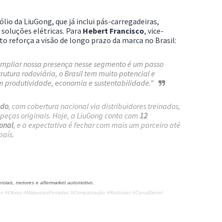
o da LiuGong, que já inclui pás-carregadeiras,
soluções elétricas. Para
Hebert Francisco
, vice-
 reforça a visão de longo prazo da marca no Brasil:
ampliar nossa presença nesse segmento é um passo
tura rodoviária, o Brasil tem muito potencial e
m produtividade, economia e sustentabilidade.”
ado
, com cobertura nacional via distribuidores treinados,
peças originais. Hoje, a LiuGong conta com
12
ional
, e a expectativa é fechar com mais um parceiro até
país.
rciais, motores e aftermarket automotivo.
ção #Obras #MáquinasPesadas #Compactação #Rodovias #CanalDiesel