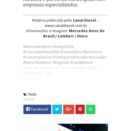
empresas especializadas.
Matéria publicada pelo
Canal Diesel
–
www.canaldiesel.com.br
Informações e imagens:
Mercedes-Benz do
Brasil / Liebherr / Hiero
#MercedesBenz #Atego3330
#ConcreteShow2025 #Caminhões #Betoneira
#ConstruçãoCivil #TransportePesado #Inovação
#Hiero #Liebherr #Engemix #CanalDiesel
Data do evento
: 01 de setembro 2025
Avaliação
: 5/5
TAGS
VIDEOS
Facebook