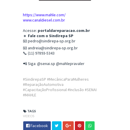
https://www.mahle.com/
www.canaldiesel.com.br
Acesse:
portaldareparacao.com.br
🔸
Fale com o Sindirepa SP
📧
pedro@sindirepa-sp.org.br
📧
andreia@sindirepa-sp.org.br
📞 (11) 97893-5343
📲 Siga: @senai.sp @mahlepravaler
#SindirepaSP #MecânicaParaMulheres
#ReparaçãoAutomotiva
#CapacitaçãoProfissional #Inclusão #SENAI
#MAHLE
TAGS
VIDEOS
Facebook